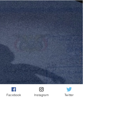
الحملة الشعواء التي تعرضت لها على وسائل
التواصل الإجتماعي - أن تخرج في بث مباشر في
قنوات تلفزيونة وصفحات إخبارية، لتتحدث عن
استحقاقات مالية تخص آلاف التدريسيين، لم تكن
تدرك أن معركتها لن تكون مع أصحاب القرار، بل 
شريط التعليقات أسفل الشاشة. هناك، تحول الترن
من قضية رواتب تمس لقمة عيش المئات من
الأساتذة إلى محاكمة علنية لـحجابها ومكياجها،
ونبرة صوتها. المفارقة المؤلمة لم تكن في تع
Facebook
Instagram
Twitter