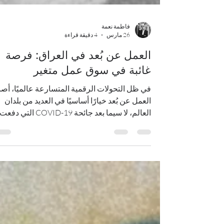
فاطمة نعمة
26 مارس
4 دقيقة قراءة
العمل عن بُعد في العراق: فرصة
غائبة في سوق عمل متغير
في ظل التحولات الرقمية المتسارعة عالميًا، أصب
العمل عن بُعد خيارًا أساسيًا في العديد من بلدان
العالم، لا سيما بعد جائحة COVID-19 التي دفعت
الشركات إلى اعتماد أنماط مرنة للعمل، ففي
أسواق التوظيف الحديثة، هناك مئات الوظائف
المتاحة عن بُعد حاليًا في العراق في مجالات
متنوّعة تشمل تطوير البرمجيات، الخدمات المالي
وغيرها، حيث تُوجد أكثر من 2,000 فرصة وظيفية
عن بُعد في صناعات تقنية مختلفة بحسب أحدث