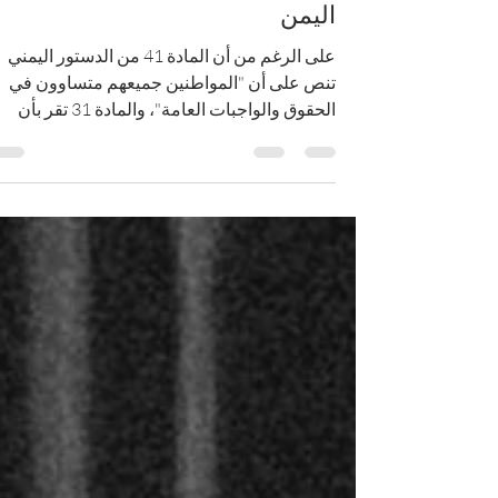
صنع القرار وتهميش الأكاديميات ف
اليمن
على الرغم من أن المادة 41 من الدستور اليمني
تنص على أن "المواطنين جميعهم متساوون في
الحقوق والواجبات العامة"، والمادة 31 تقر بأن
"النساء شقائق الرجال"، لكن لا تزال النساء في
اليمن يواجهن تمييزاً قانونيا ًومؤسسياً يُقصيهن من
مراكز صنع القرار ويهمّش دورهن الأكاديمي
والقيادي. الدستور في ظاهره يؤكد على مبدأ
المساواة، إلا أنه يفتقر إلى نص صريح يُجرّم التمييز
القائم على أساس النوع الاجتماعي، ما يُبقي الباب
مفتوحاً أمام ممارسات إقصائية تُفرغ هذه المبادئ
من مضمونها. في المقابل، تميّ