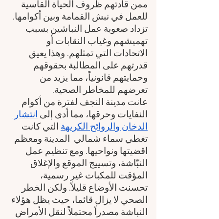
ممن قادتهم ظروف الحياة القاسية 
للعمل في نبش القمامة وبين أكوامها.
تزداد صعوبة عمل النباشين بسبب 
تهميشهم وغياب النقابات أو 
الاتحادات التي تمثلهم. وهذا يعيق 
قدرتهم على المطالبة بحقوقهم 
وحمايتهم قانونياً، مما يزيد من 
تعرضهم للمخاطر الصحية.
عانت مدينة النجف لفترة من أكوام 
النفايات وحرقها، مما أدى إلى 
انتشار 
الدخان والروائح الكريهة
 التي كانت 
تغطي سماء شمالي  المدينة ومعظم 
اقضيتها ونواحيها. ومع تنظيم عمل 
النبّاشة، وتسييج الموقع والإغلاق 
المؤقت للمكبات غير رسمية، 
تحسنت الأوضاع قليلاً. ولكن الخطر 
الصحي لا يزال قائما، حيث يظل هؤلاء 
النباشة مصدراً محتملاً لنقل الأمراض 