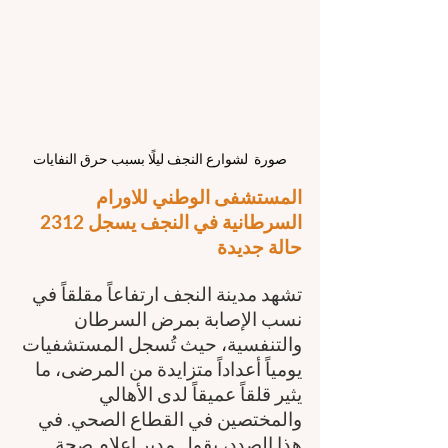
صورة  لشوارع النجف ليلًا بسبب حرق النفايات
المستشفى الوطني للاورام 
السرطانية في النجف يسجل 2312 
حالة جديدة
تشهد مدينة النجف ارتفاعاً مقلقاً في 
نسب الإصابة بمرض السرطان 
والتنفسية، حيث تُسجل المستشفيات 
يومياً أعداداً متزايدة من المرضى، ما 
يثير قلقاً عميقاً لدى الأهالي 
والمختصين في القطاع الصحي. في 
هذا الصدد، يقول مدير إعلام صحة 