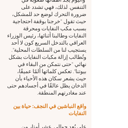
التنفس. لذلك، فهي تشدد على 
ضرورة التحرك لوضع حد للمشكل، 
حيث تقول "خرجنا بوقفة احتجاجية 
بسبب مكب النفايات ومحرقة 
النفايات وطالبنا أثنائها، رئيس الوزراء 
العراقي بالتدخل السريع كون لا أحد 
يستجيب لنا من السلطات المحلية". 
وتُطالب إزالة مكبات النفايات بشكل 
نهائي "حتى نتمكن من البقاء في 
بيوتنا". تعكس كلماتها ألمًا عميقًا، 
حيث يشعر سكان هذه الأحياء بأن 
الدخان يظل عالقًا في أجسادهم حتى 
عند مغادرتهم المنطقة.
واقع النباشين في النجف: حياة بين 
النفايات
على بُعد حوالي  عشر أمتار من 