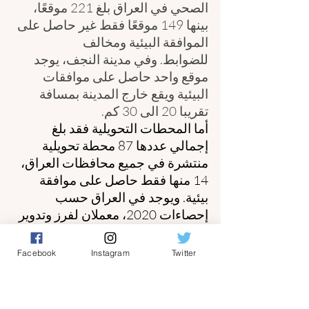
الصحي في العراق بلغ 221 موقعًا، 
بينها 149 موقعًا فقط غير حاصل على 
الموافقة البيئية ومخالف 
للضوابط. و
في مدينة النجف، يوجد 
موقع واحد حاصل على موافقات 
البيئية ويقع خارج المدينة بمسافة 
تقريبا 20 الى 30 كم.
أما المحطات التحويلية فقد بلغ 
إجمالي عددها 87 محطة تحويلية 
منتشرة في جميع محافظات العراق، 
14 منها فقط حاصل على موافقة 
بيئية. ويوجد في العراق حسب 
إحصاءات 2020، معملان لفرز وتدوير 
النفايات، حيث تشير البيانات الى 
تدوير 11495 طن من النفايات 
Facebook
Instagram
Twitter
الاعتيادية خلال 2020، ما يشكل نسبة 
ضئيلة جداً عند مقارنته بما تم نقله 
لمواقع الطمر (19.7) مليون طن. أما 