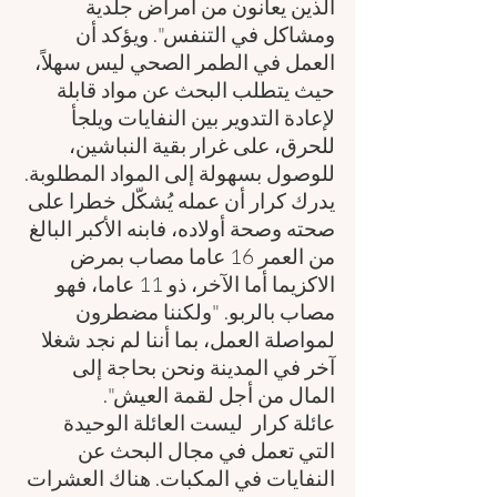
الذين يعانون من أمراض جلدية 
ومشاكل في التنفس". ويؤكد أن 
العمل في الطمر الصحي ليس سهلاً، 
حيث يتطلب البحث عن مواد قابلة 
لإعادة التدوير بين النفايات ويلجأ 
للحرق، على غرار بقية النباشين، 
للوصول بسهولة إلى المواد المطلوبة. 
يدرك كرار أن عمله يُشكّل خطرا على 
صحته وصحة أولاده، فابنه الأكبر البالغ 
من العمر 16 عاما مصاب بمرض 
الاكزيما أما الآخر، ذو 11 عاما، فهو 
مصاب بالربو. "ولكننا مضطرون 
لمواصلة العمل، بما أننا لم نجد شغلا 
آخر في المدينة ونحن بحاجة إلى 
المال من أجل لقمة العيش".
عائلة كرار  ليست العائلة الوحيدة 
التي تعمل في مجال البحث عن 
النفايات في المكبات. هناك العشرات 