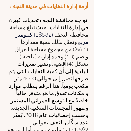
أزمة إدارة النفايات في مدينة النجف
 تواجه محافظة النجف تحديات كبيرة 
في إدارة النفايات، حيث 
تبلغ مساحة 
محافظة النجف 
(28532) كيلومتر 
مربع
 وتمثل بذلك نسبة مقدارها 
(6.6%) من مجموع مساحة العراق 
وتضم (10) وحدة إدارية ( ناحية ) 
تشكل (4)أقضية. 
و
تشير تقديرات 
البلدية إلى أن كمية النفايات التي يتم 
طرحها تصل إلى حوالي 4000 متر 
مكعب يومياً. هذا الرقم يتطلب موارد 
وإمكانات تفوق ما هو متوفر حالياً 
خاصةً مع التوسع العمراني المستمر 
وظهور المجمعات السكنية الجديدة. 
وحسب إحصائيات عام 2018، يُقدّر 
عدد سكّان النجف 
بحوالي 
1،471،592 مليون نسمة. أما المتوقع 