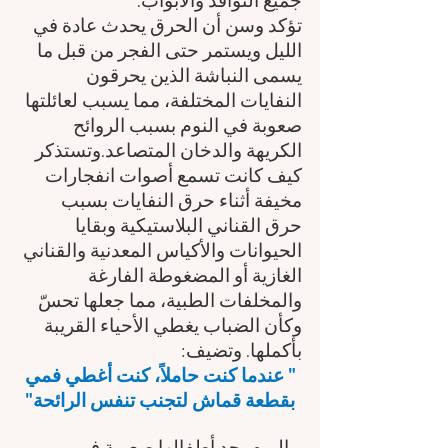
جميع النوافذ والأبواب.
تؤكد وسن أن الحرق يحدث عادة في 
الليل ويستمر حتى الفجر من قبل ما 
يسمى النباشة الذين يحرقون 
النفايات المختلفة، مما يسبب لعائلتها 
صعوبة في النوم بسبب الروائح 
الكريهة والدخان المتصاعد.وتستذكر 
كيف كانت تسمع أصوات انفجارات 
مخيفة أثناء حرق النفايات بسبب 
حرق القناني البلاستيكية وبقايا 
الحيوانات والأكياس المعدنية والقناني 
الغازية أو المضغوطة الفارغة 
والمخلفات الطبية، مما جعلها تحسّ 
وكأن الضباب يغطي الأحياء القريبة 
بأكملها. وتضيف:
 " عندما كنت حاملاً، كنت أغطي فمي 
بقطعة قماش لتجنب تنفس الرائحة"
 واليوم يجد أطفالها صعوبة في 