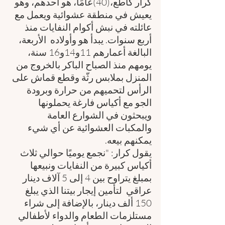
كرار كاطع،(40)عامًا، هو أحدهم، وهو 
يعيش في منطقة عشوائية ويعمل مع 
عائلته في نبش أكوام النفايات منذ 
أربع سنوات. يبدأ هو وأولاده  الأربعة،  
البالغة أعمارهم 11و14و16 سنة، 
يومهم منذ الصباح الباكر بالخروج من 
المنزل بملابس رثّة وقطع قماش على 
الرأس لتحميهم من حرارة وبرودة 
الجو مع أكياس فارغة يحملونها 
ويبحثون في الشوارع العامة 
والمكبات العشوائية عن أي شيء 
يمكنهم بيعه. 
يقول كرار: "نجمع يوميًا حوالي ثلاث 
أكياس كبيرة من النفايات ونبيعها 
بمبلغ يتراوح بين 4 إلى 5 آلاف دينار 
عراقي  لتأمين إيجار بيتنا الذي يبلغ 
150 ألف دينار، بالإضافة إلى شراء 
مستلزمات الطعام والدواء لأطفالي 