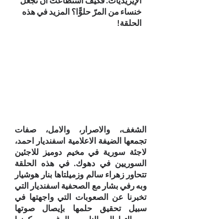
الإيزيديات. فكيف استطاعت أن تجعل
خنساء من المرّ حلوًّا؟ المزيد في هذه
الحلقة!
الشغف، والاصرار، والامل، صفات
تجمعها الضيفة الاعلامية اسفنديار احمد،
لاجئة سورية في مخيم دوميز للاجئين
السوريين في دهوك. في هذه الحلقة
تتحاور زهراء سالم وزميلتاها بنار هوشيار
وبه رفي بشار مع الصحفية اسفنديار التي
تخبرنا عن الصعوبات التي واجهتها في
سبيل تحقيق حلمها بإيصال صوتها