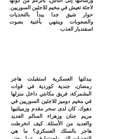
ورسالتها إلى الناس، بالرغم من كونها
لاجئة تعيش في مخيم للاجئين السوريين.
حوار شيق جدا يبدأ بالتحديات
والصعوبات وينتهي بأغنية بصوت
اسفنديار العذب
ببدلتها العسكرية استقبلت هاجر
رمضان، جندية كوردية في قوات
البشمركة، فريق مكانتي داخل منزلها
في مخيم دوميز للاجئين السوريين في
دهوك. كان لدى سحر مقدم وزميلتيها
مريم جنان وزهراء السالم العديد
والعديد من الأسئلة. كيف انخرطت
هاجر بالسلك العسكري؟ ما هي
التحديات التي واجهتها في عمل يعتبر