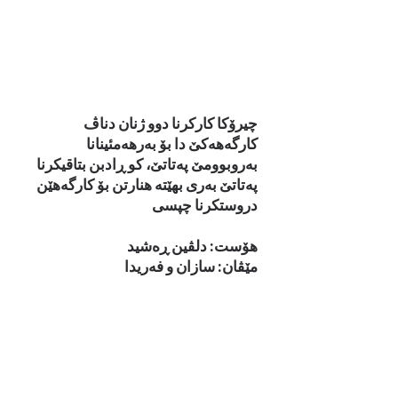
چیرۆكا كاركرنا دوو ژنان دناڤ
كارگه‌هه‌كێ دا بۆ به‌رهه‌مئینانا
به‌روبوومێ په‌تاتێ، كو ڕادبن بتاقیكرنا
په‌تاتێ به‌ری بهێته‌ هنارتن بۆ كارگه‌هێن
دروستكرنا چپسی
هۆست: دلڤین ڕه‌شید
مێڤان: سازان و فه‌ریدا