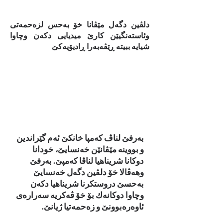
دلڤین دگه‌ل مێڤانا خۆ به‌حس لزه‌حمه‌تی
وئاسته‌نگیێن كارێ میدیایی دكه‌ن وچاوا
شیایه‌ ببیته‌ ڕێڤه‌به‌را ڕادیۆیه‌كێ
به‌رفێ لناڤ كه‌مپا خانكێ ئه‌م گێراندین
و بووینه‌ مێڤانێن خه‌نسایێ، خودانا
دوكانا شریناهیا لناڤا كه‌مپێ. به‌رفێ
وهه‌ڤالا خۆ دلڤین دگه‌ل خه‌نسایێ
به‌حسێ دروستكرنا شریناهیا دكه‌ن
وچاوا دوكانه‌ك بۆ خۆ ڤه‌كریه‌ سه‌راره‌ی
ئاوه‌ره‌بوونێ و زه‌حمه‌تیا ژیانێ.