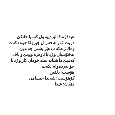
عیدا ژنه‌كا ئێزدییه‌ ول كه‌مپا خانكێ
دژیت. ئه‌و به‌حس ل چیرۆكا خوه‌ دكه‌ت
وه‌ك ژنه‌كه‌ ب هێز پشتى چه‌ندین
نه‌خۆشیان و ژیانا ئاوه‌ره‌بوونێ و ناڤ
كه‌مپێ دا شیایه‌ ببیته‌ خودان كار و ژیانا
خۆ‌ به‌رده‌وام بكه‌ت
هۆست: دلڤین
كۆهۆست: شه‌یدا حیسامی
مێڤان: عیدا