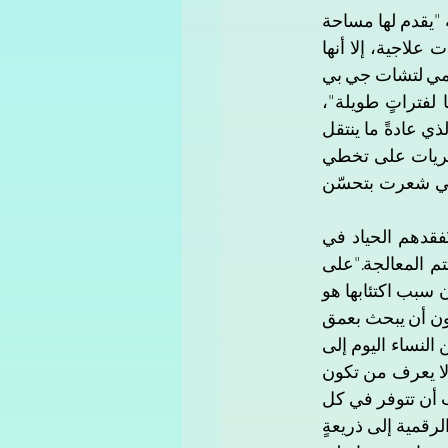
تقول الطبيبة النفسية، ليلى أحمد، من بغداد، أنها هي أيضا تستخدم "جات جي بي تي" لأنه "يقدم لها مساحة 
آمنة للتعبير عمّا تشعر به". وبالرغم من أنها على دراية كاملة بأن التطبيق لا يوفر إمكانات علاجية، إلا أنها 
تشعر بأنه آمن بما يكفي لاستخدامه بشكل فردي. " لم أبح بهذا السر سابقًا، إلا أن استخدامي لتشات جي بي 
تي كان مفيدًا أكثر من جلسات العلاج السلوكي والأدوية النفسية التي كنت أستخدمها لفتراتٍ طويلة"، 
مضيفة "دخلت تخصص الطب النفسي على أمل أن أعالج حالة الاكتئاب الولادي لدي، والذي عادةً ما ينتقل 
جينيا من الأم إلى الطفل ويزداد تعقيدًا بمرور الوقت. كنت آمل أيضا أن أساعد نساءً أخريات على تخطي 
الصعوبات والأزمات النفسية التي يواجهنها، إلا أنني حين بدأت باستخدام جات جي بي تي شعرت بتحسّن 
تُبيّن ليلى أنه حتى الأطباء النفسيين لا يَخلون من التحيزات والقناعات الشخصية التي تُفقدهم الحياد في 
الاستماع لقصص مرضاهم. وبطبيعة الحال، سيبنون تصورا أو حكما، وعلى أساسه، ستتم المعالجة."على 
سبيل المثال، لو أتت امرأة ملحدة تعاني من الاكتئاب، إذا كان الطبيب مؤمناً، فسيُرجّح أن سبب اكتئابها هو 
عدم وجود صلة دينية بينها وبين الله. هذا ما يبني صورة نمطية جاهزة يتكل عليها المُعالج دون أن يبحث بعمق 
في جذور المشكلة". تستنتج ليلى، مضيفة أنه نظرا لكثرة حالات الإكتئاب، تتجه العديد من النساء اليوم إلى 
استخدام "جات جي بي تي" لأنهن يعتبرنه غير منحاز، ولا يحمل توجها دينيا معينا، كما أنه لا يعرف من تكون 
المريضة، ولا يُصدر أحكامًا مسبقة عليها، فهو يسمعها ولا يلومها، وهي الشروط التي يجب أن تتوفر في كل 
طبيب نفسي. لكنها تُحذّر أيضًا من الإستخدام المفرط خوفًا من أن تتحول هذه المساعدة الرقمية إلى ذريعةٍ 