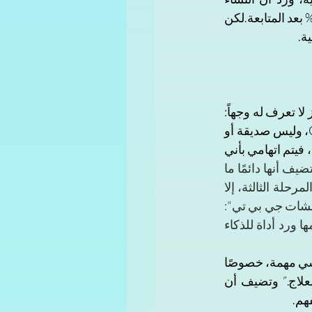
اللواتي تلقين استشاراتٍ نفسيةٍ منتظمة انخفضت لديهن شدة الأعراض من 97% إلى 29% بعد المتابعة.لكن 
ة.
في مساءٍ هادئ داخل أحد بيوت النجف، جلست سارة أمام شاشة هاتفها وهي تكتب لجهاز لا تعرف له وجهاً: 
"أريد أن أتكلم فقط، لا أحتاج نصيحة، أريد أحد  يسمعني."كان الطرف الآخر هو ChatGPT، وليس صديقة أو 
معالج  نفسي .تقول سارة: "أخاف لو ذهبت للطبيب النفسي أن يعرف أهلي ويعرف الناس، فيتم اتهامي بأني 
"وتضيف أنها دائمًا ما 
كانت ترغب بمشاركة أمها أحزانها ومشاكلها والضغوط التي تواجهها كطالبة جامعية في المرحلة الثالثة، إلا 
أن جواب هذه الأخيرة كان دائمًا: "ما بية حيل، مالي خلكج." لكنها في يومٍ من الأيام سألت "تشات جي بي تي": 
"ممكن أتكلم عن شيء يضايقني؟" فأجاب: "بكل تأكيد، أنا هنا أسمعك"، لتقارن بين رد أمها ورد أداة للذكاء 
تُبيّن الدكتورة ليلى أحمد أن “الذكاء الاصطناعي لا يُعالج فعليًا، لكنه أصبح وسيلة تنفيس نفسي مهمة، خصوصًا 
للنساء اللواتي يعانين من الوحدة أو العنف المنزلي والكتابة نفسها شكلٌ من أشكال العلاج.” وتضيف أن 
فهم.