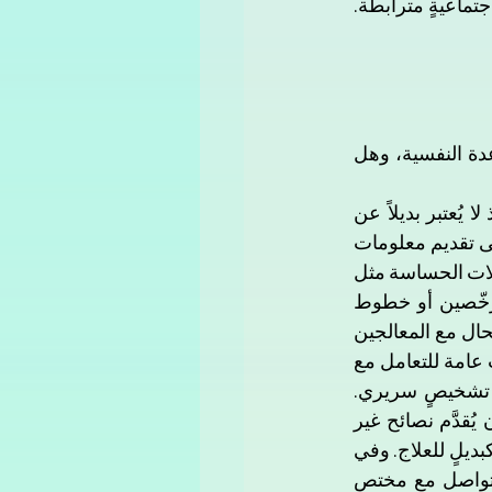
للعزلة، وتختم قولها: "كانت المرأة تُخاطب جارتها أو صديقتها، ما يساعد على بناء أواصر اجتماعيةٍ مترابطة. 
حين سألنا "جات جي بي تي" نفسه عن السياسات التي يتبعها فيما يتعلق بطلب المساعدة النفسية، وهل 
"يتّبع ChatGPT سياسات واضحة من شركة OpenAI فيما يخص المساعدة النفسية، إذ لا يُعتبر بديلاً عن 
العلاج النفسي المهني ولا يقدم استشارات طبية أو نفسية متخصصة، بل يقتصر دوره على تقديم معلومات 
عامة ودعمٍ عاطفي بسيط. تهدف هذه السياسات إلى حماية المستخدمين، خاصة في الحالات الحساسة مثل 
الضيق النفسي أو التفكير بالانتحار، حيث يوجّه النموذج المستخدمين إلى مختصين مرخّصين أو خطوط 
الطوارئ. كما تنبّه OpenAI إلى أن المحادثات مع ChatGPT لا تُعد سرّية قانونيًا كما هو الحال مع المعالجين 
النفسيين. ويمكن للنموذج مساعدة المستخدم في فهم مشاعره أو اكتساب استراتيجيات عامة للتعامل مع 
القلق أو التوتر، لكنه لا يُقدّر الحالات الفردية بدقة ولا يستطيع إجراء تقييمٍ نفسي أو تشخيصٍ سريري. 
الاعتماد الكامل على الذكاء الاصطناعي في العلاج النفسي قد يكون خطرًا، إذ يمكن أن يُقدَّم نصائح غير 
دقيقة أو غير مناسبة للحالة. لذلك يُنصح باستخدام ChatGPT كأداةٍ مساعدةٍ فقط، وليس كبديلٍ للعلاج. وفي 
حال ظهور أعراضٍ نفسية مستمرة، أو أفكارٍ انتحارية، أو تغيّراتٍ في المزاج، يجب التواصل مع مختصٍ 