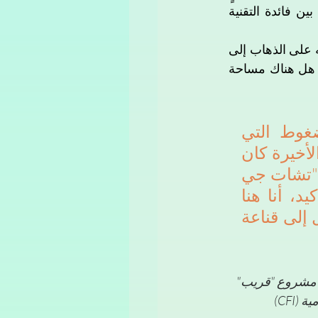
نفسي أو طبيب فورا للحصول على الدعم المهني اللازم. بهذه الطريقة يمكن الجمع بين فائدة التقنية 
وبالرغم من ذلك، تلجأ العديد من النساء العراقيات إلى استخدامه ويفضلن التواصل معه على الذهاب إلى 
طبيب أو معالجٍ نفسي، ما يُشير إلى وجود مشكلة اجتماعية كبيرة ويثير تساؤلًا حقيقيًا: هل هناك مساحة 
دائمًا ما كانت ترغب بمشاركة أمها أحزانها ومشاكلها والضغوط التي 
تواجهها كطالبة جامعية في المرحلة الثالثة، إلا أن جواب هذه الأخيرة كان 
دائمًا: "ما بية حيل، مالي خلكج." لكنها في يومٍ من الأيام سألت "تشات جي 
بي تي": "ممكن أتكلم عن شيء يضايقني؟" فأجاب: "بكل تأكيد، أنا هنا 
أسمعك"، لتقارن بين رد أمها ورد أداة للذكاء الاصطناعي وتصل إلى قناعة 
 اشراف منظمة المساعدات الانسانية والصحافة (AHJ) ضمن مشروع "قريب" 