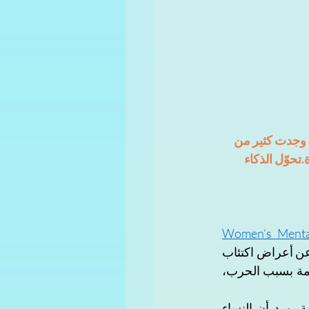
، وجدت كثير من 
حوّل الذكاء 
Women’s Mental
t، تبيّن أن نسبة النساء العراقيات اللواتي أبلغن عن أعراض قلق بلغت 39.7%، وعن أعراض اكتئاب 
34.2%، وعن أفكارٍ أو محاولات انتحار 35.8%، وأن 91.1٪ من النساء مررن بتجربة صادمة بسبب الحرب، 
 أُجرِي بالتعاون مع وزارة الصحة العراقية، ورد أن النساء 