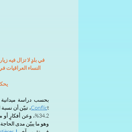
في بلدٍ لا تزال فيه ز
النساء العراقيات ف
يحكم
بحسب دراسة ميدانية أُجرِيَت
Conflic
وهو ما يبيّن مدى الحاجة
في تقريرٍ آخر 
لـMédecins Sans Frontières