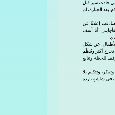
أما دعاء، ذات الـ 32 عامًا، من واسط، فقد بدأت الحديث مع ChatGPT بعد فقدان زوجها في حادث سير قبل 
عامين. تعيش في بيت صغير مع طفليها، أحدهما عمره سبع سنوات والآخر بالكاد تعلّم الكلام. بعد الجنازة، لم 
في الليل، حين ينام طفلاها، كانت تجلس أمام هاتفها، تتصفحه بلا هدف. ذات مساء، صادفت إعلانًا عن 
تطبيق للدردشة الذكية. تقول: "لم أكن أفكر بشيء، ولكن كتبت له: فقدت زوجي، فأجابني (أنا آسف 
". 
منذ تلك الليلة، صار الهاتف ملاذها الصغير تتحدث إليه عن خوفها من الغد، عن مسؤولية الأطفال، عن شكل 
المستقبل دون زوجها. تقول إن التطبيق ساعدها كي تسترجع توازنها اليومي، حيث بدأت تخرج أكثر وتُنظّم 
يومها، حتى أنها قررت أن تُسجّل في دورة خياطة صغيرة في مكان قريب من بيتها. تتوقف للحظة وتتابع 
في عيون دعاء، لا يبدو ChatGPT مجرد برنامجٍ بقدر كونه مساحة تسمح لها أن تعيش، وتفكر، وتتكلم بلا 
خوفٍ من أن تُفهم خطأ. في مدينتها الصغيرة، حيث الجيران يعرفون كل الأسرار، وجدت في شاشةٍ باردة 