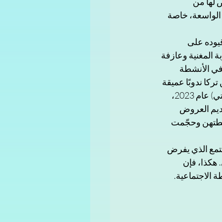
 لها من 
الواسعة، خاصة 
قيوده على 
 المغنية وعازفة 
 في الأنشطة 
ركا ندوبًا عميقة 
داخلها، ومع ذلك ظلت متمسكة بحلمها حتى انتقلت إلى عدن والتحقت بمشروع (الفن مهنتي) عام 2023، 
ديم العروض 
نشطتهن وحجّمت 
مجتمع الذي يفرض 
هكذا، فإن 
 الاجتماعية.