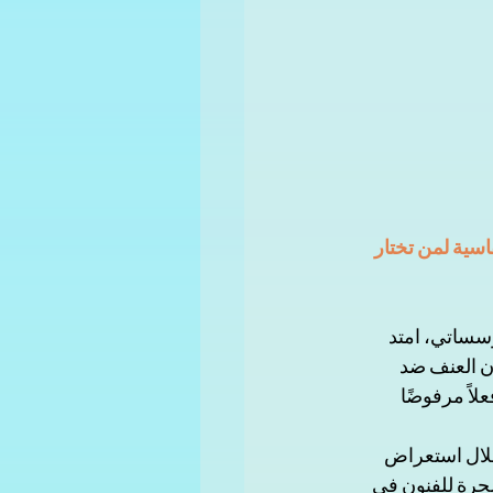
سية لمن تختار 
سساتي، امتد 
أن العنف ضد 
لاً مرفوضًا 
خلال استعراض 
لحرة للفنون في 