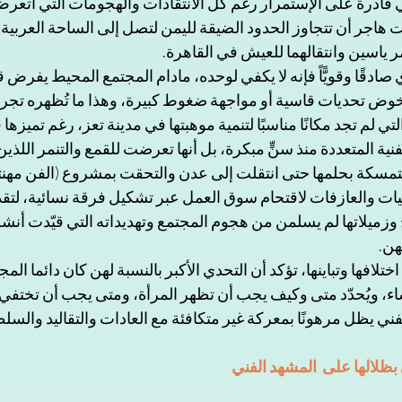
 قادرة على الإستمرار رغم كل الانتقادات والهجومات التي أتعرض
 هاجر أن تتجاوز الحدود الضيقة لليمن لتصل إلى الساحة العربية 
ر ياسين وانتقالهما للعيش في القاهرة.
صادقًا وقويًّاً فإنه لا يكفي لوحده، مادام المجتمع المحيط يفرض 
وض تحديات قاسية أو مواجهة ضغوط كبيرة، وهذا ما تُظهره تجربة
لتي لم تجد مكانًا مناسبًا لتنمية موهبتها في مدينة تعز، رغم تميزها
ية المتعددة منذ سنٍّ مبكرة، بل أنها تعرضت للقمع والتنمر اللذين ت
يات والعازفات لاقتحام سوق العمل عبر تشكيل فرقة نسائية، لتق
 فرح وزميلاتها لم يسلمن من هجوم المجتمع وتهديداته التي قيّدت أ
هن. 
اختلافها وتباينها، تؤكد أن التحدي الأكبر بالنسبة لهن كان دائما ال
ء، ويُحدّد متى وكيف يجب أن تظهر المرأة، ومتى يجب أن تختفي. 
 يظل مرهونًا بمعركة غير متكافئة مع العادات والتقاليد والسلطة
بظلالها على  المشهد الفني