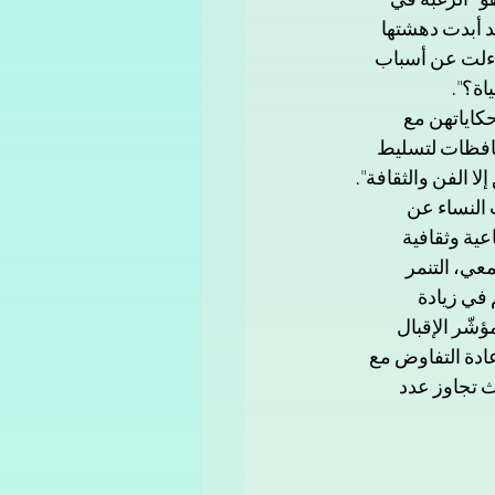
د أبدت دهشتها 
اءلت عن أسباب 
اة؟".
كاياتهن مع 
افظات لتسليط 
ا الفن والثقافة".
النساء عن 
عية وثقافية 
عي، التنمر 
في زيادة 
شّر الإقبال 
عادة التفاوض مع 
ي، وهذا ما لمسه عند إدارته مشروع (الفن مهنتي) عام 2023، حيث تجاوز عدد 