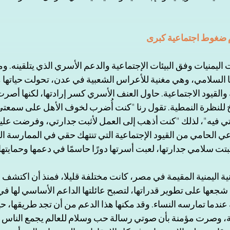
ضغوط اجتماعية كبرى
ليمنيات وفق البيئات الإجتماعية والدعم الأسري الذي يتلقينه. وم
ا السلامي، وهي مغنية للأعراس الشعبية في عدن، تحولت حياتها م
 والقيود الاجتماعية. حاول العنف الأسري كسر إرادتها، لكنها أصرت
 للنظرة النمطية. تقول رنا "كنت أُضرب لخوف الأهل على سمعتي،
 فيه"، لذلك "كنت أذهب إلى العمل لأثبت جدارتي، وفرضت عليه
الحامي من القيود الإجتماعية التي تنتهك حقي في الممارسة الفن
بتت سلامي جدارتها، لعبت أسرتها دورًا حاسمًا في دعمها وحمايتها
ية اليمنية المقيمة في مصر، كانت مختلفة قليلا، فمنذ أن اكتشف وا
عها على تطوير قدراتها، لتصبح عائلتها الداعم الأساسي لها في
دما تمارسه النساء. وقد مكنها هذا الدعم من أن تجد طريقها، حي
ة، وصرت مؤمنة بأن صوتي رسالة حب وسلام للعالم يجمع الناس رغ