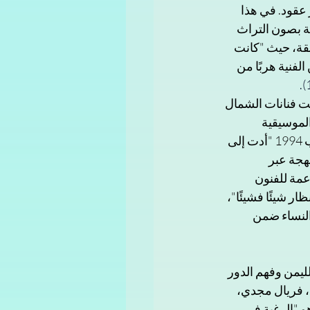
عقود. في هذا 
خبير الوطني في مجال اتفاقية اليونسكو لعام 2003 الخاصة بصون التراث 
بقة، حيث "كانت 
فنية هربًا من 
ت فنانات الشمال 
لموسيقية 
الحديثة". غير أن التحولات السياسية التي رافقت مرحلة ما بعد الوحدة، ولا سيما عقب حرب 1994 "أدت إلى 
هجة عبر 
مة للفنون 
ر شيئًا فشيئًا"، 
النساء ضمن 
ليمن وفهم الدور 
، فريال مجدي، 
و "الرغبة في 