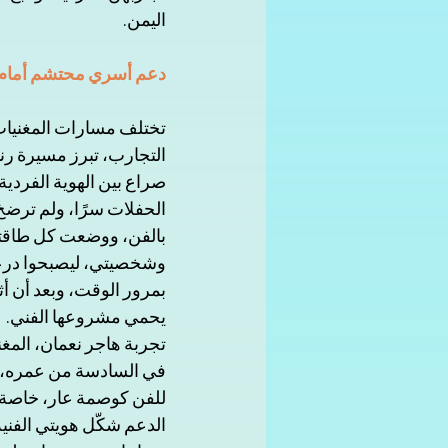
اليمن. 
دعم أسري محتشم أمام 
تختلف مسارات المغنيات ا
التجارب، تبرز مسيرة رن
صراع بين الهوية الفردية
الحفلات سرًا، ولم ترضخ
بالفن، ووضعت كل طاقتي
وشخصيتي، ليصبحوا درعي 
بمرور الوقت، وبعد أن أث
يحمي مشروعها الفني.  
تجربة هاجر نعمان، المغن
في السادسة من عمره، شج
للفن كوصمة عار، خاصة عن
الدعم شكّل هويتي الفني