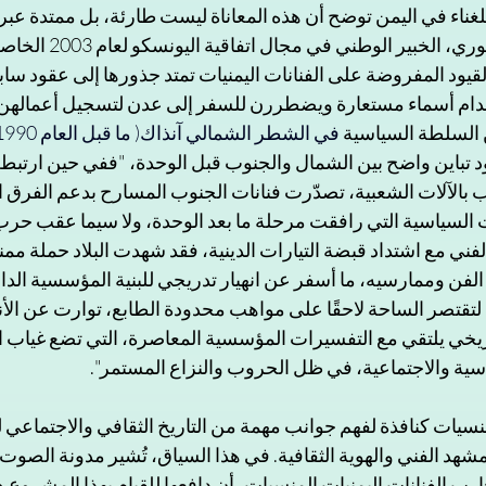
لغناء في اليمن توضح أن هذه المعاناة ليست طارئة، بل ممتدة عبر 
الصدد، يوضح رفيق العكوري، ال
القيود المفروضة على الفنانات اليمنيات تمتد جذورها إلى عقود سا
دام أسماء مستعارة ويضطررن للسفر إلى عدن لتسجيل أعمالهن ال
 السلطة السياسية
 في الشطر الشمالي آنذاك( ما قبل العام 1990).
 تباين واضح بين الشمال والجنوب قبل الوحدة، "ففي حين ارتبط
ب بالآلات الشعبية، تصدّرت فنانات الجنوب المسارح بدعم الفرق ا
ني مع اشتداد قبضة التيارات الدينية، فقد شهدت البلاد حملة ممن
فن وممارسيه، ما أسفر عن انهيار تدريجي للبنية المؤسسية الداع
 لتقتصر الساحة لاحقًا على مواهب محدودة الطابع، توارت عن الأنظا
تاريخي يلتقي مع التفسيرات المؤسسية المعاصرة، التي تضع غياب 
ية والاجتماعية، في ظل الحروب والنزاع المستمر". 
منسيات كنافذة لفهم جوانب مهمة من التاريخ الثقافي والاجتماعي ل
شهد الفني والهوية الثقافية. في هذا السياق، تُشير مدونة الصوت
رب الفنانات اليمنيات المنسيات، أن دافعها للقيام بهذا المشروع ه