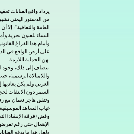
من الدستور اليمني تشير 
العامة والثقافية"، إلا أ
النساء للفنون بحرية وأما
وأمام هذا الفراغ القان
على أرض الواقع في الداخ
لهن الحماية اللازمة.
 ينضاف إلى ذلك، وجود ا
واللامبالاة الرسمية، حي
العربي ولم يكن يعاديها 
السمر دون الالتفات لحجم
وتتفق هاجر نعمان مع رنا
وفض (فرقة الإنشاد) التي 
الإهمال حتى رغم تعرضهم
ولعل هذا ما يدفع الفنا