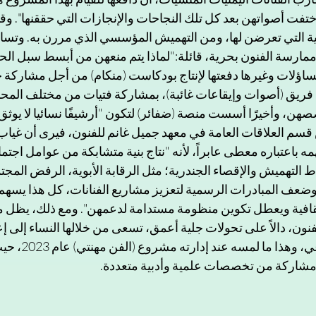
تفت أصواتهن بعد كل تلك النجاحات والإنجازات التي حققنها". وق
عية التي تعرضن لها، ومن التهميش المؤسسي الذي مررن به. وتس
رسة الفنون بحرية، قائلة:"لماذا يتم منعهن من أبسط سبل الحي
ساؤلات وغيرها دفعتها لإنتاج بودكاست (منكام) من أجل مشاركة ح
 فريق (أصوات وإيقاعات غائبة)، بمشاركة فتيات من مختلف المح
، وأخيرًا أسست منصة (ضفائر) لتكون "أرشيفًا نسائيا لا يوثق إل
سم العلاقات العامة في معهد جميل غانم للفنون، فيرى أن غياب 
ه باعتباره معطى عابراً، لأنه "نتاج بنية متشابكة من عوامل اجتما
ماط التهميش والإقصاء الجندرية؛ مثل الرقابة الأبوية، الرفض المجتم
وضعف المبادرات الرسمية لتعزيز مشاريع الفنانات، كل هذا يسهم 
لثقافية ويعطل تكوين منظومة مستدامة لدعمهن". ومع ذلك، يظل مؤ
فنون، دالاً على تحولات جلية أعمق، تسعى من خلالها النساء إلى إ
الواقع الثقافي والاجتماع
 مشاركة من تخصصات علمية وأدبية متعددة.