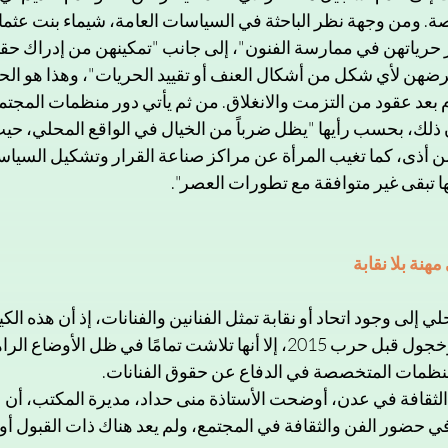
صة. ومن وجهة نظر الباحثة في السياسات العامة، شيماء بنت عثما
حرياتهن في ممارسة الفنون"، إلى جانب "تمكينهن من إدراك حقو
ضهن لأي شكل من أشكال العنف أو تقييد الحريات"، وهذا هو الحا
 بعد عقود من التزمت والانغلاق. من ثم يأتي دور منظمات المجتم
أن ذلك، بحسب رأيها "يظل ضرباً من الخيال في الواقع المحلي، حيث 
أذى، كما تغيب المرأة عن مراكز صناعة القرار وتشكيل السياسات 
تبقى غير متوافقة مع تطورات العصر". 
هنة بلا نقابة
ي إلى وجود اتحاد أو نقابة تمثل الفنانين والفنانات، إذ أن هذه الكي
موجودة بشكل محدود وخجول قبل حرب 2015، إلا أنها تلاشت تمامًا في ظل الأ
منظمات المتخصصة في الدفاع عن حقوق الفنانات.
 الثقافة في عدن، أوضحت الأستاذة منى حداد، مديرة المكتب، أن 
 حضور الفن والثقافة في المجتمع، ولم يعد هناك ذات القبول أو 