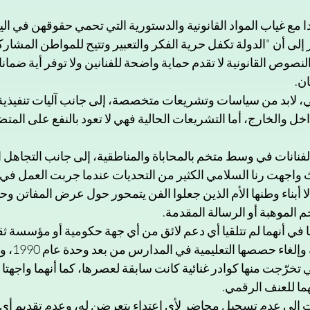
إلى أن "الدولة تكفل حرية الفكر والتعبير وتتيح للمواطن المشارك
ن النصوص القانونية لا تقدم حماية واضحة للفنانين ولا توفر أية ضما
ن.  
وني، لابد من سياسات وتشريعات متخصصة، إلى جانب آليات تنفيذية 
ل والخارج، أما التشريعات الحالية فهي لا تعود بالنفع على المتض
لفنانات في وسط متخم بالمحاباة والمناطقية، إلى جانب التجاهل
ث واجهت رنا السلامي الكثير من التحديات عندما جربت العمل في 
إلا أبناء وطنها الأم الذين جعلوا الفن يتمحور حول عرض المفاتن 
 الموهبة أو الرسالة المقدمة. 
 في أنهما لم تتلقيا أي دعم لائق من أي جهة حكومية أو مؤسسة ثق
غياب المعاهد ا
تخرّجت منها كوادر غنائية كانت سابقة لعصرها، كما أنهما واجهتا ا
ا للعنف الرقمي. 
نات إلى عدم تسجيل محاضر لأي اعتداء يتعرضن له، وعدم تقديم أي