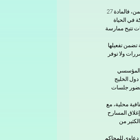
يزداد واقع الفنانات تعقيدا مع غياب المواد القانونية والدستورية التي تحمي حقوقهن في اليمن، فالمادة 27 
ة في الحياة 
نات تتيح ممارسة 
تضمن تفعيلها 
ررات ولا توفر 
 المؤسسي 
دول الخليج 
وحضور جلسات 
افية محلية، مع 
لموسيقية وإلغاء حصصها التعليمية في المدارس من بعد وحدة عام 1990، وإغلاق المسارح 
لكثير من  
 دعاوى للمحاكم 