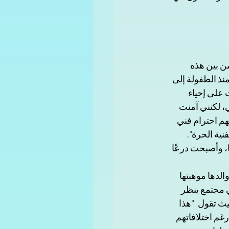
ن بين هذه 
نذ الطفولة إلى 
 على إحياء 
 لكنني آمنت 
م احترام فني 
ية الحرة". 
، وأصبحت درعًا 
لدها موهبتها 
 مجتمع ينظر 
ث تقول  "هذا 
م اختلافاتهم 