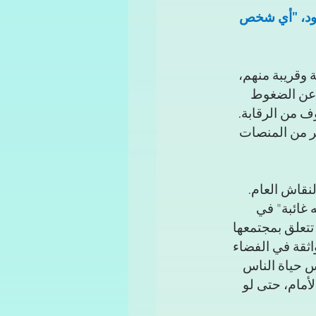
يود، "أي شخص 
وقريبة منهم، 
ا عن الضغوط 
وف من الرقابة. 
ر من المنصات 
نقاش العام. 
 غائبة" في 
تتعلق بمجتمعها 
ثقة في الفضاء 
س حياة الناس 
أمام، حتى لو 