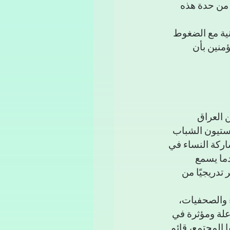
فف من حدة هذه 
نية مع الضغوط 
منين بأن 
 العراق 
استيون الشباب 
اركة النساء في 
ما يسمع 
 تدريجيًا من 
 والصحفيات، 
علة ومؤثرة في 
المجتمع، قائم 