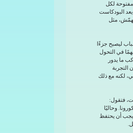
مفتوحة لكل 
يعد البودكاست 
همّش، مثل 
اب ليصبح جزءًا 
همًا في التحول 
كب ما يدور 
 التجربة 
ي، لكنه مع ذلك 
ت، فتقول: 
ي وقت فايروس كورونا. وحاليًا 
يجب أن يحتفظ 
ل.