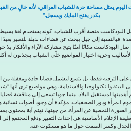
 اليوم يمثل مساحة حرة للشباب العراقي، لأنه خالٍ من الق
يكدر يفتح المايك ويسجل."
عل البودكاست منصة أقرب للشباب، كونه يستخدم لغة بسيطة 
مدة. فبالنسبة إلى جيل يبحث عن فضاءات بديلة للتعبير بعيدً
ار البودكاست مكانًا آمنًا يتيح مشاركة الآراء والأفكار بلا خ
لأساليب وحرية اختيار المواضيع خلّى الشباب ينجذبون له أكث
 على الترفيه فقط، بل يتسع ليشمل قضايا جادة ومغفلة من ال
 البيئة والتكنولوجيا والاستدامة، وهي مواضيع ترى أنها "شبه
أهميتها لمستقبل البلاد. بينما جويا تسعى إلى مناقشة قضايا 
وم المرأة ودور الصحفيات، مؤكدة أن وجود أصوات نسائية وا
الصورة النمطية عن المرأة. من جهتها، تهتم آية بمحتوى يم
يفة الإعلام الأساسية هي إحداث التغيير ودفع المجتمع إلى ال
ة الجدل وكسر الصمت حول ما هو مسكوت عنه.