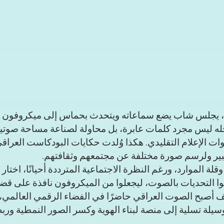
، يجلس شاب يضع سماعاته ويتحدث بحماس إلى ميكروفون
له ليس مجرد كلمات عابرة، بل محاولة لصناعة مساحة صوتية
وات الإعلام التقليدي. هكذا وُلدت حكايات البودكاست العراقي
بير ولرسم صورة مختلفة عن مجتمعهم وثقافتهم.
قلة الموارد، ورغم النظرة الاجتماعية المترددة أحيانًا، اختار
وا التحديات بالصوت، ليجعلوا من الميكروفون نافذة على قضا
أصبح الصوت العراقي حاضرًا في الفضاء الرقمي العالمي، 
لة تسلية إلى منصة لبناء الهوية وكسر الصور النمطية وربط 