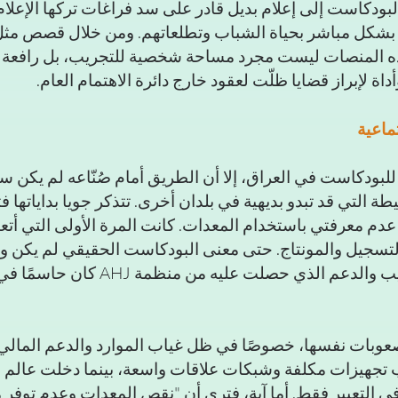
لبودكاست إلى إعلام بديل قادر على سد فراغات تركها الإعلام 
شكل مباشر بحياة الشباب وتطلعاتهم. ومن خلال قصص مثل 
هذه المنصات ليست مجرد مساحة شخصية للتجريب، بل رافعة 
اة لإبراز قضايا ظلّت لعقود خارج دائرة الاهتمام العام.
تماعية
بودكاست في العراق، إلا أن الطريق أمام صُنّاعه لم يكن سهل
طة التي قد تبدو بديهية في بلدان أخرى. تتذكر جويا بداياتها ف
م معرفتي باستخدام المعدات. كانت المرة الأولى التي أتعا
لتسجيل والمونتاج. حتى معنى البودكاست الحقيقي لم يكن وا
لي." بالنسبة لها، التدريب والدعم الذي حصلت عليه 
عوبات نفسها، خصوصًا في ظل غياب الموارد والدعم المالي،
لب تجهيزات مكلفة وشبكات علاقات واسعة، بينما دخلت عالم 
ي التعبير فقط. أما آية، فترى أن "نقص المعدات وعدم توفر