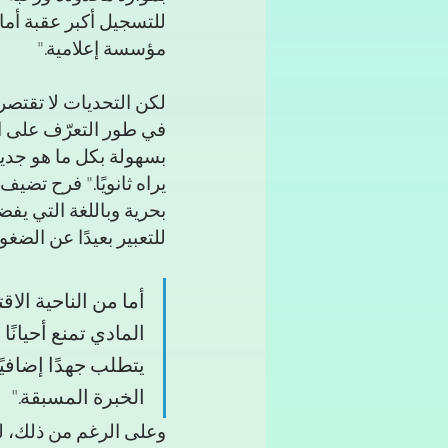
للتسجيل أكبر عقبة أما
مؤسسة إعلامية."
لكن التحديات لا تقتصر 
في طور التعرّف على ال
بسهولة بكل ما هو جديد
يراه ثانويًا." فرح تضي
بحرية وباللغة التي يفض
للتعبير بعيدًا عن الضغ
أما من الناحية الاق
المادي تمنع أحيانً
يتطلب جهدًا إضافيً
الخبرة المسبقة."
وعلى الرغم من ذلك، لع