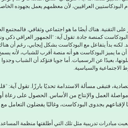
م البودكاستيين العراقيين، لأن معظمهم يعمل بجهوده الخاصة
على التقنية. هناك أيضًا ما هو اجتماعي وثقافي. فالمجتمع الع
بودكاست كمنصة جادة. تقول آية: "الجمهور العراقي ذكي وناقد 
. لكنه بدأ يتفاعل مع البودكاست بشكل إيجابي، رغم أن هناك
ف أن ما يميز البودكاست هو أنه منصة أقرب للشباب، لأنه يسم
لونها، بعيدًا عن الرسميات. أما جويا فتؤكد أن الشباب وجدوا 
وط الاجتماعية والسياسية.
تصادية، فتبقى مسألة الاستدامة تحديًا بارزًا. تقول آية: "قل
ا مواصلة العمل والإنتاج من الأساس. الحصول على رعاة أو
ا لإقناعهم بجدوى البودكاست، وغالبًا يفضلون التعامل مع
بت مبادرات تدريبية مثل تلك التي أطلقتها منظمة المساعدات