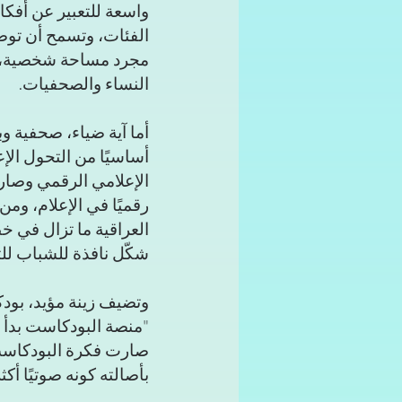
واسعة للتعبير عن أفكا
الفئات، وتسمح أن توصل
مجرد مساحة شخصية، بل
النساء والصحفيات.
أما آية ضياء، صحفية و
أساسيًا من التحول الإع
الإعلامي الرقمي وصار م
رقميًا في الإعلام، ومن
العراقية ما تزال في خط
شكّل نافذة للشباب للتع
وتضيف زينة مؤيد، بودكا
صارت فكرة البودكاست
بأصالته كونه صوتيًا أك