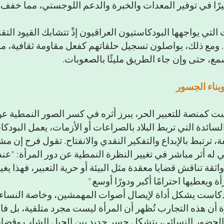
 AHJ دورًا كبيرًا في توفير المعدات والخبرة والدعم اللوجستي، مما خ
 التي يواجهها البودكاستيون العراقيون إذْ تتشابك القيود التق
ة. ومع ذلك، يواصلون تسجيل حلقاتهم كفعل مقاومة ثقافية، مؤ
ع، حتى وإن جاء الطريق مليئًا بالصعوبات.
بناء الجسور
ت كمنصة للتعبير الحر، يبرز أثره في كسر الصور النمطية عن
لسائدة التي تربط البلاد بالصراعات أو الأزمات، يعمل البودك
، ترتبط بالإبداع والتفكير النقدي والانفتاح. تقول فرح إن مش
له أثر مباشر في تغيير النظرة النمطية عن دور المرأة: "عند
اثقة تناقش قضايا معقدة مثل البيئة أو حرية التعبير، فهذا يغير
 ويعطيها احترامًا أكبر ودورًا أوسع."
بودكاست يشكل أداة لإيصال أصوات المهمشين، وخاصة النساء
 أن هذه التجارب تُظهر أن المرأة ليست مجرد متلقية، بل فا
 الحضور النسائي، يتشكل جسر جديد بين الجيل الشاب وقضايا 