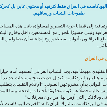
ى البودكاست في العراق فقط كترفيه أو محتوى عابر، بل كحرك
طموحات الشباب ورسائلهم. 
قافية إلى قضايا حرية التعبير والمساواة، باتت هذه المساحا
راقية وتبني جسورًا للحوار مع المستمعين داخل وخارج البلاد
ع العراقيون بأدوات بسيطة وروح إبداعية، أن يجعلوا من ال
ماعي.
ل في العراق
 التقليدي مهيمنًا فيه، يجد الشباب العراقي أنفسهم أمام خيا
رية. هنا يبرز البودكاست كبديل حديث يفتح مساحات جديدة أم
 اللواتي بدأن مشروعهن الصوتي: "الإعلام التقليدي يتطلب 
 عالية، فضلًا عن كونه محكومًا بأجندات واضحة. بينما الب
ي وبالأفكار التي أؤمن بها، من دون معرقلات."
ة في البودكاست، تشارك الرأي ذاته: "اخترت البودكاست لأن