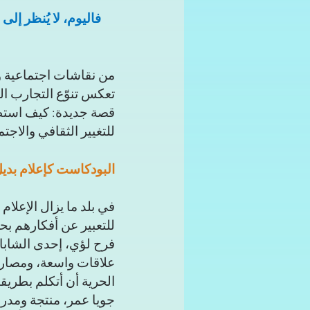
فاليوم، لا يُنظر إل
من نقاشات اجتماعية وث
تعكس تنوّع التجارب الع
قصة جديدة: كيف استطا
للتغيير الثقافي والاجت
البودكاست كإعلام بدي
في بلد ما يزال الإعلام
للتعبير عن أفكارهم بح
فرح لؤي، إحدى الشابات
علاقات واسعة، ومصاريف
الحرية أن أتكلم بطريقت
جويا عمر، منتجة ومدرب