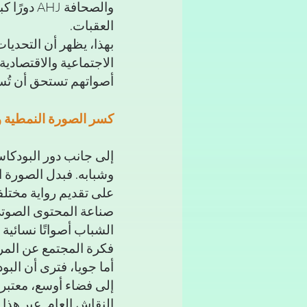
والصحافة
العقبات.
بهذا، يظهر أن التحديات
الاجتماعية والاقتصادي
أصواتهم تستحق أن تُسم
كسر الصورة النمطية و
إلى جانب دور البودكاس
وشبابه. فبدل الصورة ا
على تقديم رواية مختلفة
صناعة المحتوى الصوتي 
الشباب أصواتًا نسائية و
فكرة المجتمع عن المرأة
أما جويا، فترى أن ال
إلى فضاء أوسع، معتبرة
النقاش العام. عبر هذا