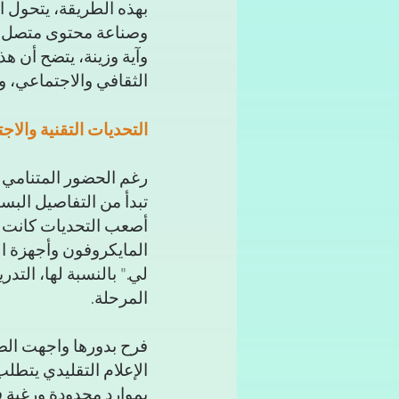
بهذه الطريقة، يتحول ا
وصناعة محتوى متصل ب
وآية وزينة، يتضح أن 
الثقافي والاجتماعي، وأد
التحديات التقنية والاج
رغم الحضور المتنامي لل
تبدأ من التفاصيل البسي
أصعب التحديات كانت عد
المايكروفون وأجهزة ا
المرحلة.
فرح بدورها واجهت الص
الإعلام التقليدي يتط
بموارد محدودة ورغبة ف