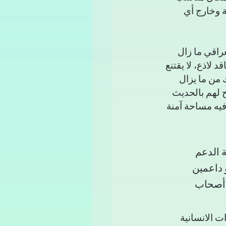
 وخارج أي 
راقي ما زال 
لاذع، لا يقتنع 
 من ما يزال 
ح لهم بالحديث 
فيه مساحة آمنة 
ة الدعم 
 داعمين 
 أصحاب 
 الانسانية 