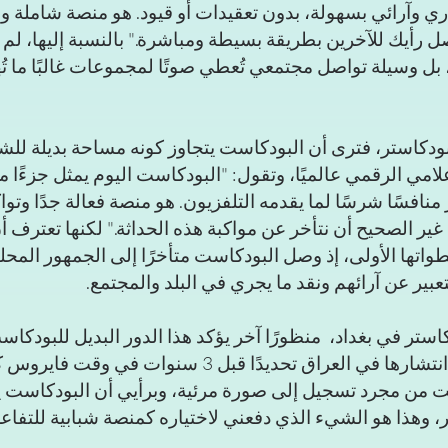
ري وآرائي بسهولة، بدون تعقيدات أو قيود. هو منصة شاملة و
 رأيك للآخرين بطريقة بسيطة ومباشرة." بالنسبة إليها، لم 
 وسيلة تواصل مجتمعي تُعطي صوتًا لمجموعات غالبًا ما تُ
بودكاستر، فترى أن البودكاست يتجاوز كونه مساحة بديلة للشب
لامي الرقمي عالميًا، وتقول: "البودكاست اليوم يمثل جزءًا م
نافسًا شرسًا لما يقدمه التلفزيون. هو منصة فعالة جدًا وتوا
 غير الصحيح أن نتأخر عن مواكبة هذه الحداثة." لكنها تعترف أن
واتها الأولى، إذ وصل البودكاست متأخرًا إلى الجمهور المحل
بير عن آرائهم ونقد ما يجري في البلد والمجتمع.
ستر في بغداد،  منظورًا آخر يؤكد هذا الدور البديل للبودكاس
"منصة البودكاست بدأ انتشارها في العراق تحديدًا قبل 3 سنوات ف
 من مجرد تسجيل إلى صورة مرئية، وبرأيي أن البودكاست 
ثر، وهذا هو الشيء الذي دفعني لاختياره كمنصة شبابية للتفاع