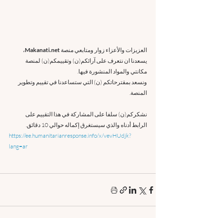
العزيزات والأعزاء زوار ومتابعي منصة 
Makanati.net
،
يسعدنا ان نتعرف على آرائكم(ن) وتقييمكم(ن) لمنصة 
مكانتي والمواد المنشورة فيها.
ونسعد بمقترحاتكم (ن) التي ستساعدنا في تقييم وتطوير 
المنصة.
نشكركم(ن) سلفا على المشاركة في هذا التقييم على 
الرابط أدناه والذي سيستغرق إكماله حوالي 10 دقائق.
https://ee.humanitarianresponse.info/x/vevHUdjk?
lang=ar