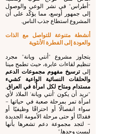
"أطراس" في نشر الوعي والوصول 
إلى جمهور أوسع، مما يؤكّد على أن 
المشروع استطاع جذب الناس.
أنشطة متنوعة للتواصل مع الذات 
والعودة إلى الفطرة الأنثوية
يتجاوز مشروع "أنتي ويانة" مجرد 
تنظيم لقاءات عابرة، حيث تطمح مينا 
إلى 
ترسيخ مفهوم مجموعات الدعم 
والحلقات النسائية الواعية كشيء 
مستدام ومتاح لكل امرأة في العراق
. 
"نريد أن يكون 'أنتي ويانة' الملاذ لأي 
امرأة تمر بمرحلة صعبة في حياتها – 
سواء انفصالًا أو احتراقًا وظيفيًا أو 
فقدانًا أو حتى مرحلة الأمومة الجديدة 
– لتجد مجموعة دعم تشعرها بأنها 
ليست وحدها."