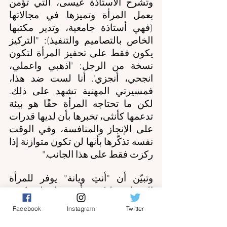
وتشرح الأستاذة عيسى، التي تؤمن 
بعمل المرأة وتميزها في مجالاتها 
(فهي أستاذة جامعية، وتدير مكتبها 
الخاص بالتصاميم والتنفيذ): "التركيز 
يكون فقط على تحفيز المرأة لتكون 
نسخة من الرجل: 'اذهبي واعملي، 
انجحي، أنجزي'. أنا لست ضد هذا، 
فمسيرتي المهنية تشهد على ذلك. 
لكن ما تحتاجه المرأة حقًا هو بيئة 
تدعمها كأنثى، تخبرها بأن لديها قدرات 
على الإنجاز والمنافسة، وفي الوقت 
نفسه تذكّرها بأنها لن تكون متوازنة إذا 
ركزت فقط على هذا الجانب."
وتبيّن أن "أنتِ ويانة" يوفر للمرأة 
المساحة لتكون أنثى، لتتعلم كيف 
تُنمّي جانبها الإبداعي وحدسها. "نحن 
Facebook
Instagram
Twitter
بحاجة للعودة إلى مجتمعات الإناث 