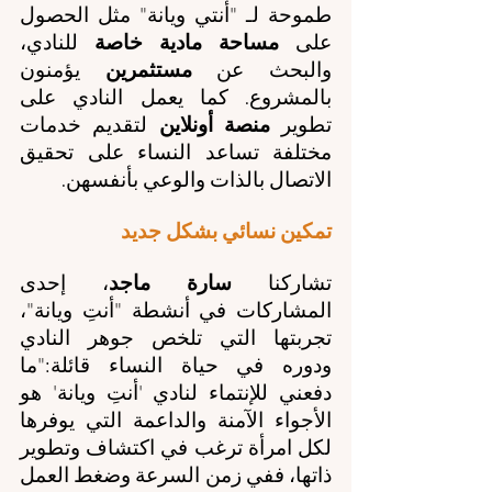
طموحة لـ "أنتي ويانة" مثل الحصول 
على 
مساحة مادية خاصة
 للنادي، 
والبحث عن 
مستثمرين
 يؤمنون 
بالمشروع. كما يعمل النادي على 
تطوير 
منصة أونلاين
 لتقديم خدمات 
مختلفة تساعد النساء على تحقيق 
الاتصال بالذات والوعي بأنفسهن.
تمكين نسائي بشكل جديد
تشاركنا 
سارة ماجد
، إحدى 
المشاركات في أنشطة "أنتِ ويانة"، 
تجربتها التي تلخص جوهر النادي 
ودوره في حياة النساء قائلة:"ما 
دفعني للإنتماء لنادي 'أنتِ ويانة' هو 
الأجواء الآمنة والداعمة التي يوفرها 
لكل امرأة ترغب في اكتشاف وتطوير 
ذاتها، ففي زمن السرعة وضغط العمل 