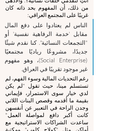
أنتِ لتقدمي حلقات نسائية؟. والأدهى 
من ذلك، أن المفهوم بحد ذاته كان 
غريبًا على المجتمع العراقي: 
الناس لم يعتادوا على دفع المال 
مقابل 'خدمة الرفاهية نفسية' أو 
"التجمعات النسائية". كنا نقدم شيئًا 
جديدًا، مشروعًا رياديًا مجتمعيًا 
(Social Enterprise)، وهو مفهوم 
غير موجود تقريبًا في العراق.
رغم التحديات المالية وسوء الفهم، لم 
تستسلم مينا، حيث تقول "لم يكن 
لدي خيار سوى الاستمرار، فإيماني 
بقيمة ما أقدمه وقصص البنات اللاتي 
وجدن الراحة في التعبير عن أنفسهن 
كانت أكبر دافع لمواصلة العمل." 
ساعدت الشراكات الاستراتيجية مع 
أماكن مثل "كولاج كلوب" ومكتبة 